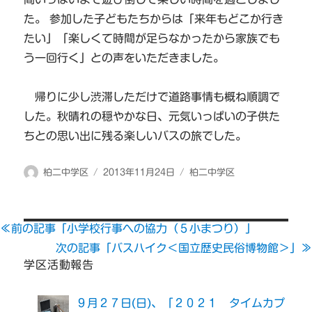
た。 参加した子どもたちからは「来年もどこか行き
たい」「楽しくて時間が足らなかったから家族でも
う一回行く」との声をいただきました。
帰りに少し渋滞しただけで道路事情も概ね順調で
した。秋晴れの穏やかな日、元気いっぱいの子供た
ちとの思い出に残る楽しいバスの旅でした。
投
投
カ
柏二中学区
2013年11月24日
柏二中学区
稿
稿
テ
者
日:
ゴ
リ
≪前の記事「小学校行事への協力（５小まつり）」
ー
次の記事「バスハイク＜国立歴史民俗博物館＞」≫
学区活動報告
９月２７日(日)、「２０２１ タイムカプ