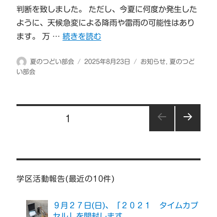
判断を致しました。 ただし、今夏に何度か発生した
ように、天候急変による降雨や雷雨の可能性はあり
“オーバーナイトハイク開催決定” の
ます。 万 …
続きを読む
投
投
カ
夏のつどい部会
2025年8月23日
お知らせ
,
夏のつど
稿
稿
テ
い部会
者
日:
ゴ
リ
ー
投
固定ページ
1
稿
次の
の
ペー
ジ
ペ
ー
学区活動報告(最近の10件)
ジ
９月２７日(日)、「２０２１ タイムカプ
送
セル」を開封します