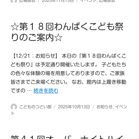
投
投
カ
広報部会
2025年11月15日
イベント
,
広報部会
稿
稿
テ
者
日:
ゴ
リ
☆第１８回わんぱくこども祭
ー
りのご案内☆
【12/21：お知らせ】 本日の「第１８回わんぱくこ
ども祭り」は予定通り開催いたします。 子どもたち
の色々な体験の場を用意しておりますので、ご家族
皆さまでご来場ください。 なお、館内は上履き移動
“☆第１８回わんぱくこども祭りのご案内☆” の
ですの …
続きを読む
投
投
カ
こどものつどい部
2025年10月13日
お知らせ
,
イベン
稿
稿
テ
ト
者
日:
ゴ
リ
ー