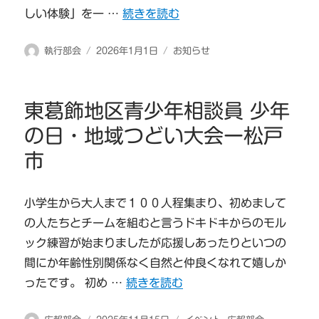
“新年のご挨拶” の
しい体験」を一 …
続きを読む
投
投
カ
執行部会
2026年1月1日
お知らせ
稿
稿
テ
者
日:
ゴ
リ
東葛飾地区青少年相談員 少年
ー
の日・地域つどい大会ー松戸
市
小学生から大人まで１００人程集まり、初めまして
の人たちとチームを組むと言うドキドキからのモル
ック練習が始まりましたが応援しあったりといつの
間にか年齢性別関係なく自然と仲良くなれて嬉しか
“東葛飾地区青少年相談員 少年の日・
ったです。 初め …
続きを読む