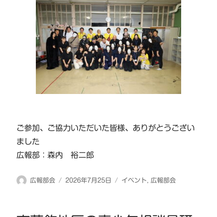
ご参加、ご協力いただいた皆様、ありがとうござい
ました
広報部：森内 裕二郎
投
投
カ
広報部会
2026年7月25日
イベント
,
広報部会
稿
稿
テ
者
日:
ゴ
リ