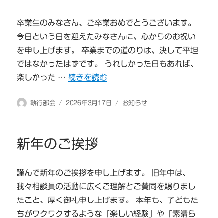
卒業生のみなさん、ご卒業おめでとうございます。
今日という日を迎えたみなさんに、心からのお祝い
を申し上げます。 卒業までの道のりは、決して平坦
ではなかったはずです。 うれしかった日もあれば、
“卒業生のみなさんへ” の
楽しかった …
続きを読む
投
投
カ
執行部会
2026年3月17日
お知らせ
稿
稿
テ
者
日:
ゴ
リ
新年のご挨拶
ー
謹んで新年のご挨拶を申し上げます。 旧年中は、
我々相談員の活動に広くご理解とご賛同を賜りまし
たこと、厚く御礼申し上げます。 本年も、子どもた
ちがワクワクするような「楽しい経験」や「素晴ら