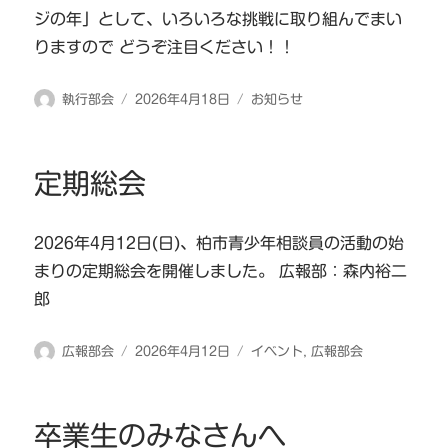
ジの年」として、いろいろな挑戦に取り組んでまい
りますので どうぞ注目ください！！
投
投
カ
執行部会
2026年4月18日
お知らせ
稿
稿
テ
者
日:
ゴ
リ
定期総会
ー
2026年4月12日(日)、柏市青少年相談員の活動の始
まりの定期総会を開催しました。 広報部：森内裕二
郎
投
投
カ
広報部会
2026年4月12日
イベント
,
広報部会
稿
稿
テ
者
日:
ゴ
リ
卒業生のみなさんへ
ー