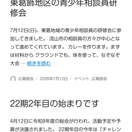
東葛飾地区の青少年相談員研
ー
修会
7月12日(日)、東葛地域の青少年相談員の研修会に参
加してきました。 流山市の相談員の方々が中心とな
って進めてくれています。 カレーを作ります。まず
は材料から グラウンドでも、体を使って、なぞなぞ
“東葛飾地区の青少年相談員研修会” の
大会 …
続きを読む
投
投
カ
広報部会
2026年7月12日
イベント
,
広報部会
稿
稿
テ
者
日:
ゴ
リ
22期2年目の始まりです
ー
4月12日に令和8年度の総会が行われ、活動予定や予
算が決議されました。 22期年目の今年は「チャレン