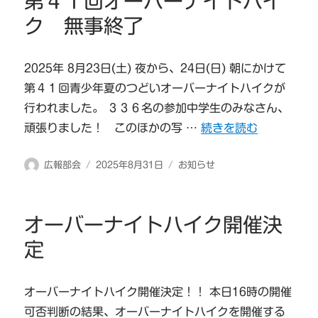
第４１回オーバーナイトハイ
ク 無事終了
2025年 8月23日(土) 夜から、24日(日) 朝にかけて
第４１回青少年夏のつどいオーバーナイトハイクが
行われました。 ３３６名の参加中学生のみなさん、
“第４１回オーバーナイ
頑張りました！ このほかの写 …
続きを読む
投
投
カ
広報部会
2025年8月31日
お知らせ
稿
稿
テ
者
日:
ゴ
リ
オーバーナイトハイク開催決
ー
定
オーバーナイトハイク開催決定！！ 本日16時の開催
可否判断の結果、オーバーナイトハイクを開催する