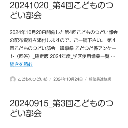
20241020_第4回こどものつ
どい部会
2024年10月20日開催した第4回こどものつどい部会
の配布資料を添付しますので、ご一読下さい。 第４
回こどものつどい部会 議事録 こどつど係アンケー
ト（回答）_確定版 2024年度_学区使用備品一覧 …
“20241020_第4回こどものつどい部会” の
続きを読む
投
投
カ
こどものつどい部
2024年10月24日
相談員連絡網
稿
稿
テ
者
日:
ゴ
リ
20240915_第3回こどものつ
ー
どい部会