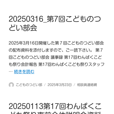
稿
稿
テ
者
日:
ゴ
リ
20250316_第7回こどものつ
ー
どい部会
2025年3月16日開催した第７回こどものつどい部会
の配布資料を添付しますので、ご一読下さい。 第７
回こどものつどい部会 議事録 第17回わんぱくこど
も祭り会計報告 第17回わんぱくこども祭りスタッフ
“20250316_第7回こどものつどい部会” の
…
続きを読む
投
投
カ
こどものつどい部
2025年3月23日
相談員連絡網
稿
稿
テ
者
日:
ゴ
リ
20250113第17回わんぱくこ
ー