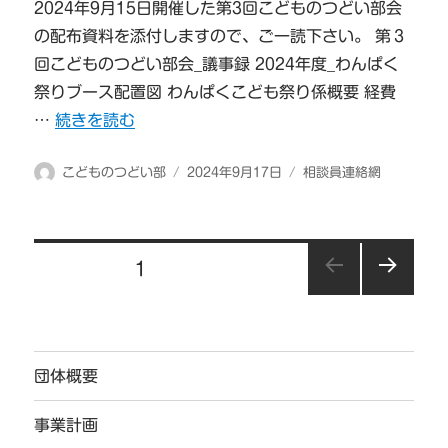
2024年9月15日開催した第3回こどものつどい部会
の配布資料を添付しますので、ご一読下さい。 第３
回こどものつどい部会_議事録 2024年度_わんぱく
祭りブース配置図 わんぱくこども祭り係概要 経費
“20240915_第3回こどものつどい部会” の
…
続きを読む
投
投
カ
こどものつどい部
2024年9月17日
相談員連絡網
稿
稿
テ
者
日:
ゴ
リ
投
ー
固定ページ
1
稿
次の
の
ペー
ジ
ペ
団体概要
ー
ジ
事業計画