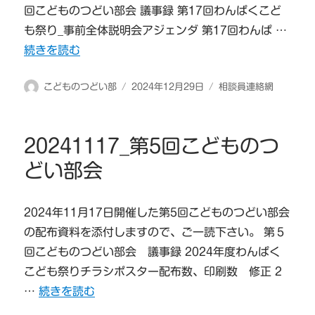
回こどものつどい部会 議事録 第17回わんぱくこど
も祭り_事前全体説明会アジェンダ 第17回わんぱ …
“20241222_第6回こどものつどい部会” の
続きを読む
投
投
カ
こどものつどい部
2024年12月29日
相談員連絡網
稿
稿
テ
者
日:
ゴ
リ
20241117_第5回こどものつ
ー
どい部会
2024年11月17日開催した第5回こどものつどい部会
の配布資料を添付しますので、ご一読下さい。 第５
回こどものつどい部会 議事録 2024年度わんぱく
こども祭りチラシポスター配布数、印刷数 修正 2
“20241117_第5回こどものつどい部会” の
…
続きを読む