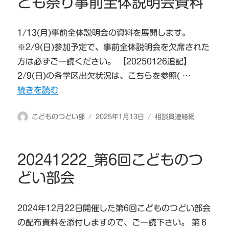
ども祭り事前全体説明会資料
1/13(月)事前全体説明会の資料を展開します。
※2/9(日)参加予定で、事前全体説明会を欠席された
方は必ずご一読ください。 【20250126追記】
2/9(日)の各学区出欠状況は、こちらを参照( …
“20250113第17回わんぱくこども祭り事前全体説明会資
続きを読む
投
投
カ
こどものつどい部
2025年1月13日
相談員連絡網
稿
稿
テ
者
日:
ゴ
リ
20241222_第6回こどものつ
ー
どい部会
2024年12月22日開催した第6回こどものつどい部会
の配布資料を添付しますので、ご一読下さい。 第６