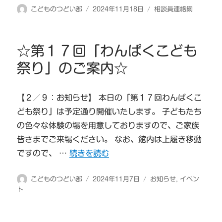
投
投
カ
こどものつどい部
2024年11月18日
相談員連絡網
稿
稿
テ
者
日:
ゴ
リ
☆第１７回「わんぱくこども
ー
祭り」のご案内☆
【２／９：お知らせ】 本日の「第１７回わんぱくこ
ども祭り」は予定通り開催いたします。 子どもたち
の色々な体験の場を用意しておりますので、ご家族
皆さまでご来場ください。 なお、館内は上履き移動
“☆第１７回「わんぱくこども祭り」のご案
ですので、 …
続きを読む
投
投
カ
こどものつどい部
2024年11月7日
お知らせ
,
イベン
稿
稿
テ
ト
者
日:
ゴ
リ
ー