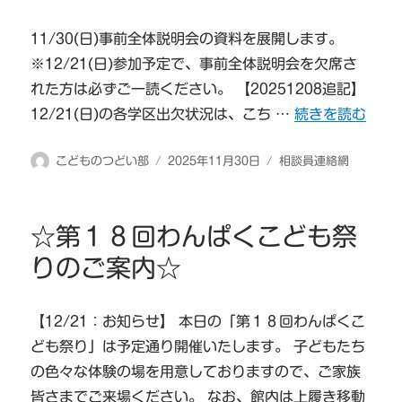
11/30(日)事前全体説明会の資料を展開します。
※12/21(日)参加予定で、事前全体説明会を欠席さ
れた方は必ずご一読ください。 【20251208追記】
“20251130
12/21(日)の各学区出欠状況は、こち …
続きを読む
投
投
カ
こどものつどい部
2025年11月30日
相談員連絡網
稿
稿
テ
者
日:
ゴ
リ
☆第１８回わんぱくこども祭
ー
りのご案内☆
【12/21：お知らせ】 本日の「第１８回わんぱくこ
ども祭り」は予定通り開催いたします。 子どもたち
の色々な体験の場を用意しておりますので、ご家族
皆さまでご来場ください。 なお、館内は上履き移動