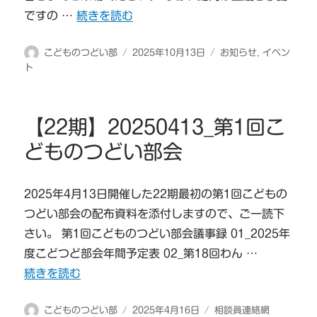
“☆第１８回わんぱくこども祭りのご案内☆” の
ですの …
続きを読む
投
投
カ
こどものつどい部
2025年10月13日
お知らせ
,
イベン
稿
稿
テ
ト
者
日:
ゴ
リ
ー
【22期】20250413_第1回こ
どものつどい部会
2025年4月13日開催した22期最初の第1回こどもの
つどい部会の配布資料を添付しますので、ご一読下
さい。 第1回こどものつどい部会議事録 01_2025年
度こどつど部会年間予定表 02_第18回わん …
“【22期】20250413_第1回こどものつどい部会” の
続きを読む
投
投
カ
こどものつどい部
2025年4月16日
相談員連絡網