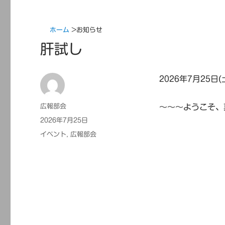
ホーム
>
お知らせ
肝試し
2026年7月25
投
広報部会
～～～ようこそ、
稿
投
2026年7月25日
者
稿
カ
イベント
,
広報部会
日:
テ
ゴ
リ
ー