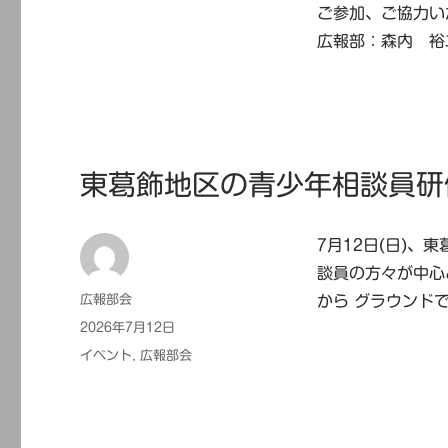
ご参加、ご協力い
広報部：森内 裕
東葛飾地区の青少年相談員研
7月12日(日)
談員の方々が中心
投
広報部会
から グラウンド
稿
投
2026年7月12日
者
稿
カ
イベント
,
広報部会
日:
テ
ゴ
リ
ー