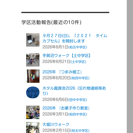
学区活動報告(最近の10件)
９月２７日(日)、「２０２１ タイム
カプセル」を開封します
2026年8月1日
(柏五中学区)
手賀沼ウォーク【土中学区】
2026年6月21日
(土中学区)
2026年 『つまみ細工』
2026年6月20日
(柏四中学区)
ホタル鑑賞会2026（忘れ物連絡等あ
り）
2026年6月6日
(田中中学区)
2026年 『お菓子作り教室』
2026年3月1日
(柏四中学区)
大堀川ウォーク
2026年2月15日
(柏五中学区)