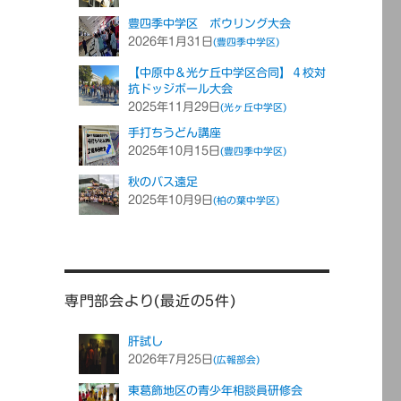
豊四季中学区 ボウリング大会
2026年1月31日
(豊四季中学区)
【中原中＆光ケ丘中学区合同】４校対
抗ドッジボール大会
2025年11月29日
(光ヶ丘中学区)
手打ちうどん講座
2025年10月15日
(豊四季中学区)
秋のバス遠足
2025年10月9日
(柏の葉中学区)
専門部会より(最近の5件)
肝試し
2026年7月25日
(広報部会)
東葛飾地区の青少年相談員研修会