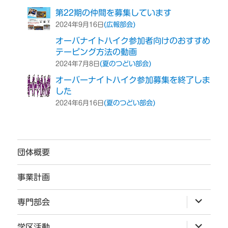
第22期の仲間を募集しています
(広報部会)
2024年9月16日
オーバナイトハイク参加者向けのおすすめ
テーピング方法の動画
(夏のつどい部会)
2024年7月8日
オーバーナイトハイク参加募集を終了しま
した
(夏のつどい部会)
2024年6月16日
団体概要
事業計画
サ
専門部会
ブ
メ
ニ
サ
学区活動