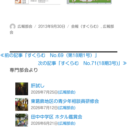
投
投
カ
広報部会
2013年9月30日
会報（すくらむ）
,
広報部
稿
稿
テ
会
者
日:
ゴ
リ
ー
≪前の記事「すくらむ No.69（第18期1号）」
次の記事「すくらむ No.71(18期3号)」≫
専門部会より
肝試し
(広報部会)
2026年7月25日
東葛飾地区の青少年相談員研修会
(広報部会)
2026年7月12日
田中中学区 ホタル鑑賞会
(広報部会)
2026年6月21日