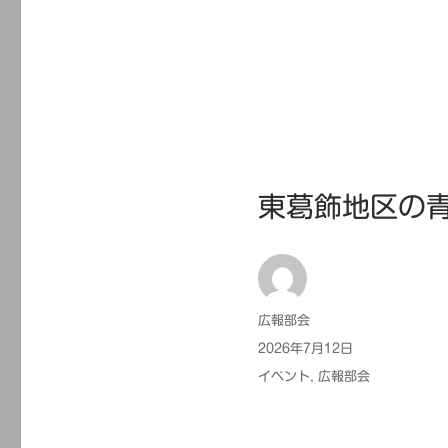
東葛飾地区の
投
広報部会
稿
投
2026年7月12日
者
稿
カ
イベント
,
広報部会
日:
テ
ゴ
リ