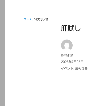
ホーム
>
お知らせ
肝試し
投
広報部会
稿
投
2026年7月25日
者
稿
カ
イベント
,
広報部会
日:
テ
ゴ
リ
ー