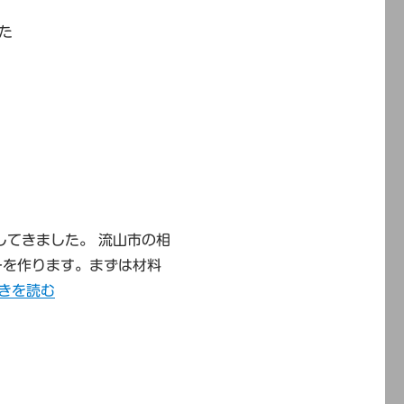
た
してきました。 流山市の相
ーを作ります。まずは材料
東葛飾地区の青少年相談員研修会” の
きを読む