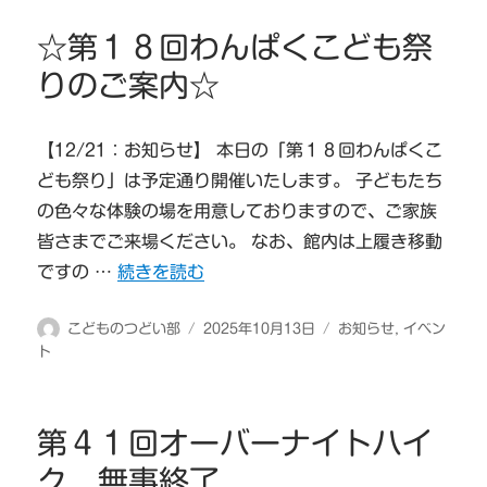
者
日:
ゴ
リ
☆第１８回わんぱくこども祭
ー
りのご案内☆
【12/21：お知らせ】 本日の「第１８回わんぱくこ
ども祭り」は予定通り開催いたします。 子どもたち
の色々な体験の場を用意しておりますので、ご家族
皆さまでご来場ください。 なお、館内は上履き移動
“☆第１８回わんぱくこども祭りのご案内☆” の
ですの …
続きを読む
投
投
カ
こどものつどい部
2025年10月13日
お知らせ
,
イベン
稿
稿
テ
ト
者
日:
ゴ
リ
ー
第４１回オーバーナイトハイ
ク 無事終了