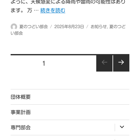
ように、天候急変による降雨や雷雨の可能性はあり
“オーバーナイトハイク開催決定” の
ます。 万 …
続きを読む
投
投
カ
夏のつどい部会
2025年8月23日
お知らせ
,
夏のつど
稿
稿
テ
い部会
者
日:
ゴ
リ
ー
投
固定ページ
1
稿
次の
の
ペー
ジ
ペ
団体概要
ー
ジ
事業計画
送
サ
専門部会
ブ
り
メ