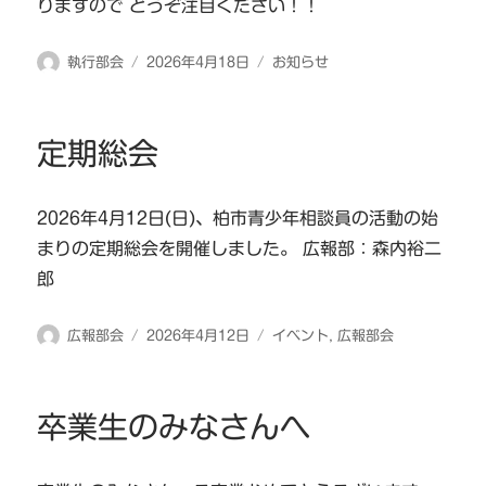
りますので どうぞ注目ください！！
投
投
カ
執行部会
2026年4月18日
お知らせ
稿
稿
テ
者
日:
ゴ
リ
定期総会
ー
2026年4月12日(日)、柏市青少年相談員の活動の始
まりの定期総会を開催しました。 広報部：森内裕二
郎
投
投
カ
広報部会
2026年4月12日
イベント
,
広報部会
稿
稿
テ
者
日:
ゴ
リ
卒業生のみなさんへ
ー