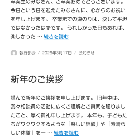
卒業生のみなさん、ご卒業おめでとうございます。
今日という日を迎えたみなさんに、心からのお祝い
を申し上げます。 卒業までの道のりは、決して平坦
ではなかったはずです。 うれしかった日もあれば、
“卒業生のみなさんへ” の
楽しかった …
続きを読む
投
投
カ
執行部会
2026年3月17日
お知らせ
稿
稿
テ
者
日:
ゴ
リ
新年のご挨拶
ー
謹んで新年のご挨拶を申し上げます。 旧年中は、
我々相談員の活動に広くご理解とご賛同を賜りまし
たこと、厚く御礼申し上げます。 本年も、子どもた
ちがワクワクするような「楽しい経験」や「素晴ら
“新年のご挨拶” の
しい体験」を一 …
続きを読む