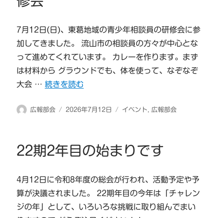
修会
7月12日(日)、東葛地域の青少年相談員の研修会に参
加してきました。 流山市の相談員の方々が中心とな
って進めてくれています。 カレーを作ります。まず
は材料から グラウンドでも、体を使って、なぞなぞ
“東葛飾地区の青少年相談員研修会” の
大会 …
続きを読む
投
投
カ
広報部会
2026年7月12日
イベント
,
広報部会
稿
稿
テ
者
日:
ゴ
リ
22期2年目の始まりです
ー
4月12日に令和8年度の総会が行われ、活動予定や予
算が決議されました。 22期年目の今年は「チャレン
ジの年」として、いろいろな挑戦に取り組んでまい