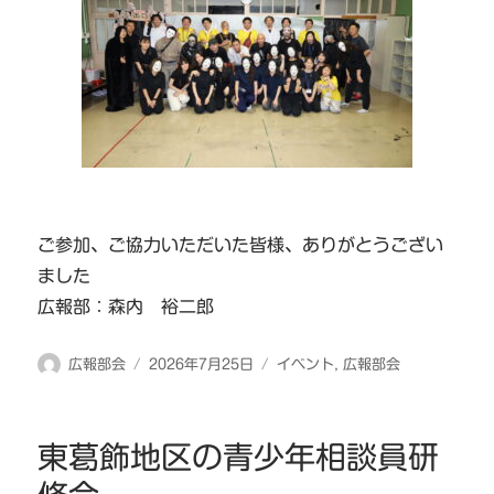
ご参加、ご協力いただいた皆様、ありがとうござい
ました
広報部：森内 裕二郎
投
投
カ
広報部会
2026年7月25日
イベント
,
広報部会
稿
稿
テ
者
日:
ゴ
リ
東葛飾地区の青少年相談員研
ー