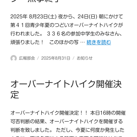
2025年 8月23日(土) 夜から、24日(日) 朝にかけて
第４１回青少年夏のつどいオーバーナイトハイクが
行われました。 ３３６名の参加中学生のみなさん、
“第４１回オーバーナイ
頑張りました！ このほかの写 …
続きを読む
投
投
カ
広報部会
2025年8月31日
お知らせ
稿
稿
テ
者
日:
ゴ
リ
オーバーナイトハイク開催決
ー
定
オーバーナイトハイク開催決定！！ 本日16時の開催
可否判断の結果、オーバーナイトハイクを開催する
判断を致しました。 ただし、今夏に何度か発生した