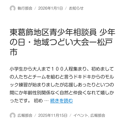
投
投
カ
執行部会
2026年1月1日
お知らせ
稿
稿
テ
者
日:
ゴ
リ
東葛飾地区青少年相談員 少年
ー
の日・地域つどい大会ー松戸
市
小学生から大人まで１００人程集まり、初めまして
の人たちとチームを組むと言うドキドキからのモル
ック練習が始まりましたが応援しあったりといつの
間にか年齢性別関係なく自然と仲良くなれて嬉しか
“東葛飾地区青少年相談員 少年の日・
ったです。 初め …
続きを読む
投
投
カ
広報部会
2025年11月15日
イベント
,
広報部会
稿
稿
テ