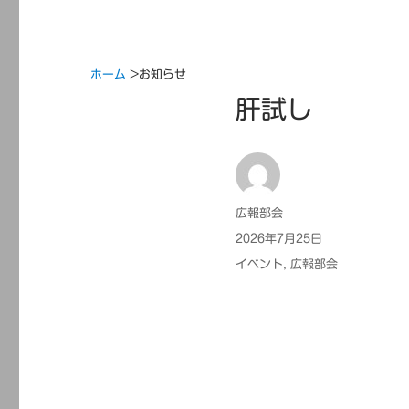
ホーム
>
お知らせ
肝試し
投
広報部会
稿
投
2026年7月25日
者
稿
カ
イベント
,
広報部会
日:
テ
ゴ
リ
ー