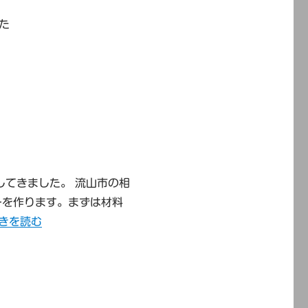
た
してきました。 流山市の相
ーを作ります。まずは材料
東葛飾地区の青少年相談員研修会” の
きを読む