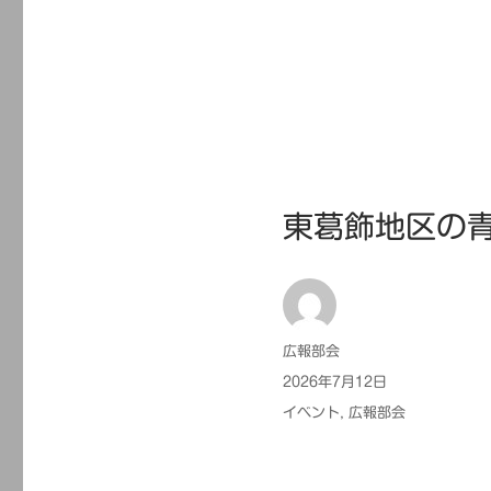
東葛飾地区の
投
広報部会
稿
投
2026年7月12日
者
稿
カ
イベント
,
広報部会
日:
テ
ゴ
リ