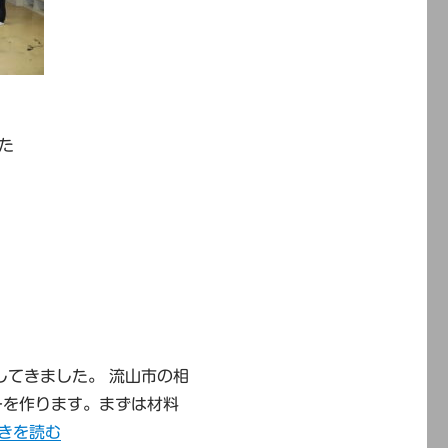
た
してきました。 流山市の相
ーを作ります。まずは材料
東葛飾地区の青少年相談員研修会” の
きを読む