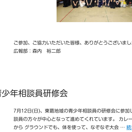
ご参加、ご協力いただいた皆様、ありがとうございまし
広報部：森内 裕二郎
青少年相談員研修会
7月12日(日)、東葛地域の青少年相談員の研修会に参加
談員の方々が中心となって進めてくれています。 カレ
“
から グラウンドでも、体を使って、なぞなぞ大会 …
続