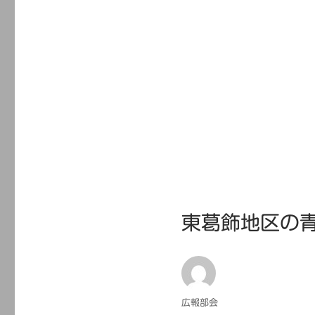
東葛飾地区の
投
広報部会