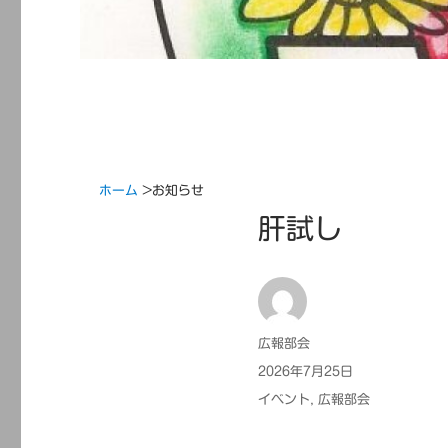
ホーム
>
お知らせ
肝試し
投
広報部会
稿
投
2026年7月25日
者
稿
カ
イベント
,
広報部会
日:
テ
ゴ