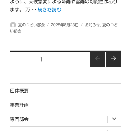
ように、天候急変による降雨や雷雨の可能性はあり
“オーバーナイトハイク開催決定” の
ます。 万 …
続きを読む
投
投
カ
夏のつどい部会
2025年8月23日
お知らせ
,
夏のつど
稿
稿
テ
い部会
者
日:
ゴ
リ
ー
投
固定ページ
1
稿
次の
の
ペー
ジ
ペ
団体概要
ー
ジ
事業計画
送
サ
専門部会
ブ
り
メ