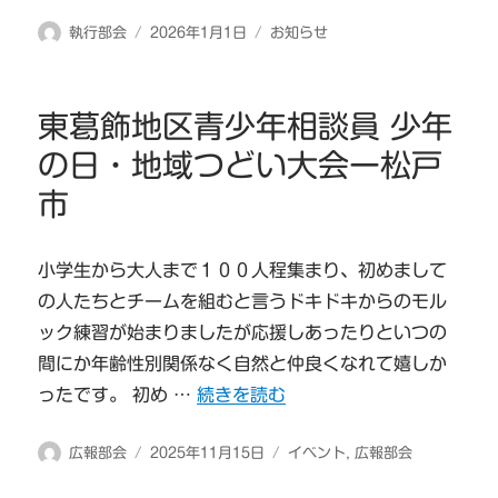
投
投
カ
執行部会
2026年1月1日
お知らせ
稿
稿
テ
者
日:
ゴ
リ
東葛飾地区青少年相談員 少年
ー
の日・地域つどい大会ー松戸
市
小学生から大人まで１００人程集まり、初めまして
の人たちとチームを組むと言うドキドキからのモル
ック練習が始まりましたが応援しあったりといつの
間にか年齢性別関係なく自然と仲良くなれて嬉しか
“東葛飾地区青少年相談員 少年の日・
ったです。 初め …
続きを読む
投
投
カ
広報部会
2025年11月15日
イベント
,
広報部会
稿
稿
テ