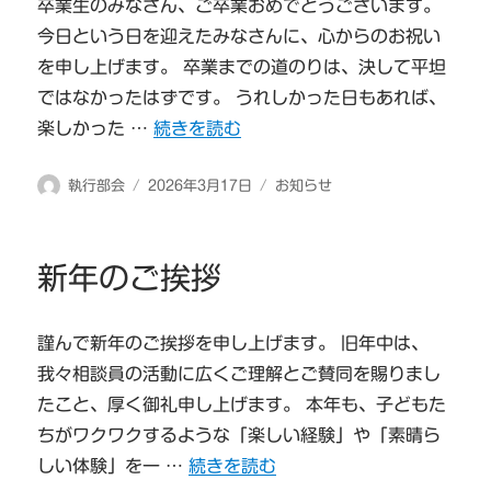
卒業生のみなさん、ご卒業おめでとうございます。
今日という日を迎えたみなさんに、心からのお祝い
を申し上げます。 卒業までの道のりは、決して平坦
ではなかったはずです。 うれしかった日もあれば、
“卒業生のみなさんへ” の
楽しかった …
続きを読む
投
投
カ
執行部会
2026年3月17日
お知らせ
稿
稿
テ
者
日:
ゴ
リ
新年のご挨拶
ー
謹んで新年のご挨拶を申し上げます。 旧年中は、
我々相談員の活動に広くご理解とご賛同を賜りまし
たこと、厚く御礼申し上げます。 本年も、子どもた
ちがワクワクするような「楽しい経験」や「素晴ら
“新年のご挨拶” の
しい体験」を一 …
続きを読む