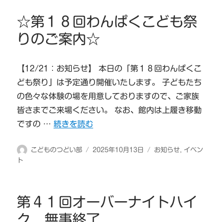
者
日:
ゴ
リ
☆第１８回わんぱくこども祭
ー
りのご案内☆
【12/21：お知らせ】 本日の「第１８回わんぱくこ
ども祭り」は予定通り開催いたします。 子どもたち
の色々な体験の場を用意しておりますので、ご家族
皆さまでご来場ください。 なお、館内は上履き移動
“☆第１８回わんぱくこども祭りのご案内☆” の
ですの …
続きを読む
投
投
カ
こどものつどい部
2025年10月13日
お知らせ
,
イベン
稿
稿
テ
ト
者
日:
ゴ
リ
ー
第４１回オーバーナイトハイ
ク 無事終了