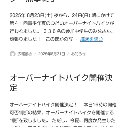
2025年 8月23日(土) 夜から、24日(日) 朝にかけて
第４１回青少年夏のつどいオーバーナイトハイクが
行われました。 ３３６名の参加中学生のみなさん、
“第４１回オーバーナイ
頑張りました！ このほかの写 …
続きを読む
投
投
カ
広報部会
2025年8月31日
お知らせ
稿
稿
テ
者
日:
ゴ
リ
オーバーナイトハイク開催決
ー
定
オーバーナイトハイク開催決定！！ 本日16時の開催
可否判断の結果、オーバーナイトハイクを開催する
判断を致しました。 ただし、今夏に何度か発生した