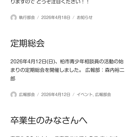
りますので どうぞ注目ください！！
投
投
カ
執行部会
2026年4月18日
お知らせ
稿
稿
テ
者
日:
ゴ
リ
定期総会
ー
2026年4月12日(日)、柏市青少年相談員の活動の始
まりの定期総会を開催しました。 広報部：森内裕二
郎
投
投
カ
広報部会
2026年4月12日
イベント
,
広報部会
稿
稿
テ
者
日:
ゴ
リ
卒業生のみなさんへ
ー