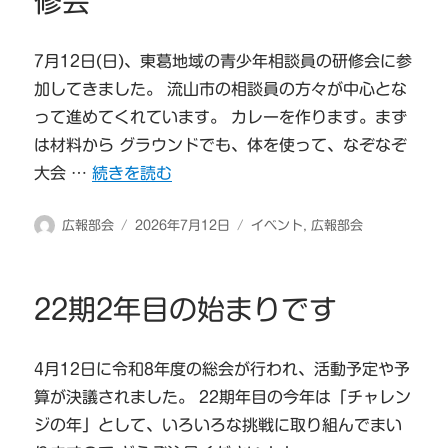
修会
7月12日(日)、東葛地域の青少年相談員の研修会に参
加してきました。 流山市の相談員の方々が中心とな
って進めてくれています。 カレーを作ります。まず
は材料から グラウンドでも、体を使って、なぞなぞ
“東葛飾地区の青少年相談員研修会” の
大会 …
続きを読む
投
投
カ
広報部会
2026年7月12日
イベント
,
広報部会
稿
稿
テ
者
日:
ゴ
リ
22期2年目の始まりです
ー
4月12日に令和8年度の総会が行われ、活動予定や予
算が決議されました。 22期年目の今年は「チャレン
ジの年」として、いろいろな挑戦に取り組んでまい