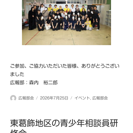
ご参加、ご協力いただいた皆様、ありがとうござい
ました
広報部：森内 裕二郎
投
投
カ
広報部会
2026年7月25日
イベント
,
広報部会
稿
稿
テ
者
日:
ゴ
リ
東葛飾地区の青少年相談員研
ー