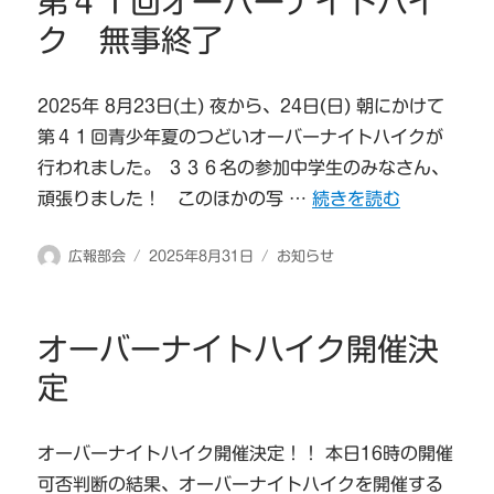
第４１回オーバーナイトハイ
ク 無事終了
2025年 8月23日(土) 夜から、24日(日) 朝にかけて
第４１回青少年夏のつどいオーバーナイトハイクが
行われました。 ３３６名の参加中学生のみなさん、
“第４１回オーバーナイ
頑張りました！ このほかの写 …
続きを読む
投
投
カ
広報部会
2025年8月31日
お知らせ
稿
稿
テ
者
日:
ゴ
リ
オーバーナイトハイク開催決
ー
定
オーバーナイトハイク開催決定！！ 本日16時の開催
可否判断の結果、オーバーナイトハイクを開催する