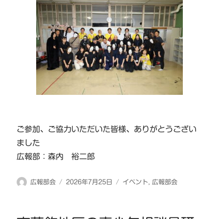
ご参加、ご協力いただいた皆様、ありがとうござい
ました
広報部：森内 裕二郎
投
投
カ
広報部会
2026年7月25日
イベント
,
広報部会
稿
稿
テ
者
日:
ゴ
リ