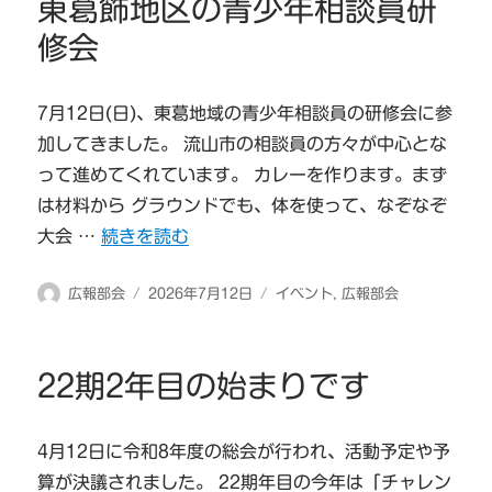
東葛飾地区の青少年相談員研
ー
修会
7月12日(日)、東葛地域の青少年相談員の研修会に参
加してきました。 流山市の相談員の方々が中心とな
って進めてくれています。 カレーを作ります。まず
は材料から グラウンドでも、体を使って、なぞなぞ
“東葛飾地区の青少年相談員研修会” の
大会 …
続きを読む
投
投
カ
広報部会
2026年7月12日
イベント
,
広報部会
稿
稿
テ
者
日:
ゴ
リ
22期2年目の始まりです
ー
4月12日に令和8年度の総会が行われ、活動予定や予
算が決議されました。 22期年目の今年は「チャレン