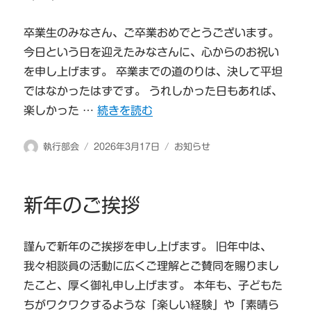
卒業生のみなさん、ご卒業おめでとうございます。
今日という日を迎えたみなさんに、心からのお祝い
を申し上げます。 卒業までの道のりは、決して平坦
ではなかったはずです。 うれしかった日もあれば、
“卒業生のみなさんへ” の
楽しかった …
続きを読む
投
投
カ
執行部会
2026年3月17日
お知らせ
稿
稿
テ
者
日:
ゴ
リ
新年のご挨拶
ー
謹んで新年のご挨拶を申し上げます。 旧年中は、
我々相談員の活動に広くご理解とご賛同を賜りまし
たこと、厚く御礼申し上げます。 本年も、子どもた
ちがワクワクするような「楽しい経験」や「素晴ら