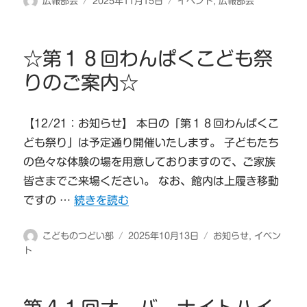
投
投
カ
広報部会
2025年11月15日
イベント
,
広報部会
稿
稿
テ
者
日:
ゴ
リ
☆第１８回わんぱくこども祭
ー
りのご案内☆
【12/21：お知らせ】 本日の「第１８回わんぱくこ
ども祭り」は予定通り開催いたします。 子どもたち
の色々な体験の場を用意しておりますので、ご家族
皆さまでご来場ください。 なお、館内は上履き移動
“☆第１８回わんぱくこども祭りのご案内☆” の
ですの …
続きを読む
投
投
カ
こどものつどい部
2025年10月13日
お知らせ
,
イベン
稿
稿
テ
ト
者
日:
ゴ
リ
ー