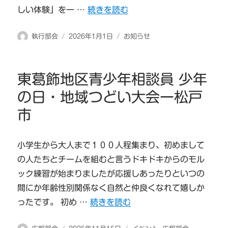
“新年のご挨拶” の
しい体験」を一 …
続きを読む
投
投
カ
執行部会
2026年1月1日
お知らせ
稿
稿
テ
者
日:
ゴ
リ
東葛飾地区青少年相談員 少年
ー
の日・地域つどい大会ー松戸
市
小学生から大人まで１００人程集まり、初めまして
の人たちとチームを組むと言うドキドキからのモル
ック練習が始まりましたが応援しあったりといつの
間にか年齢性別関係なく自然と仲良くなれて嬉しか
“東葛飾地区青少年相談員 少年の日・
ったです。 初め …
続きを読む