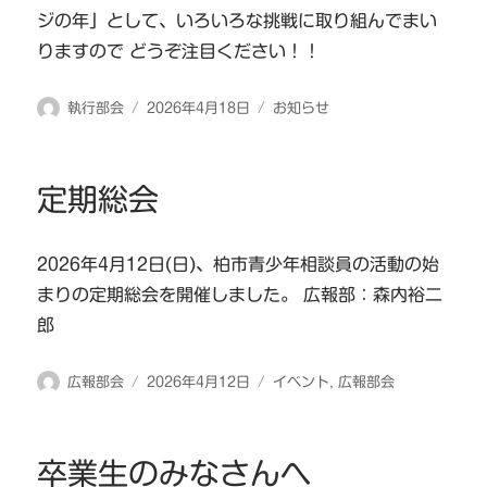
ジの年」として、いろいろな挑戦に取り組んでまい
りますので どうぞ注目ください！！
投
投
カ
執行部会
2026年4月18日
お知らせ
稿
稿
テ
者
日:
ゴ
リ
定期総会
ー
2026年4月12日(日)、柏市青少年相談員の活動の始
まりの定期総会を開催しました。 広報部：森内裕二
郎
投
投
カ
広報部会
2026年4月12日
イベント
,
広報部会
稿
稿
テ
者
日:
ゴ
リ
卒業生のみなさんへ
ー