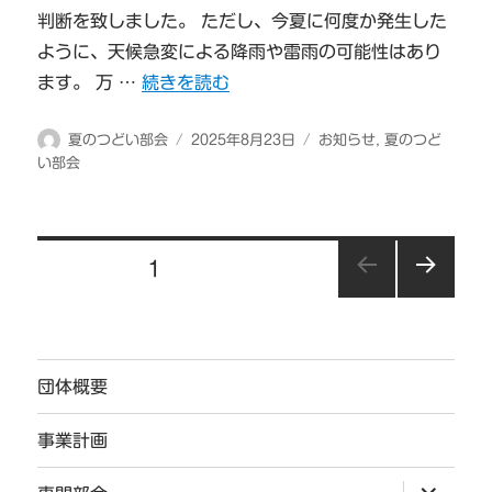
判断を致しました。 ただし、今夏に何度か発生した
ように、天候急変による降雨や雷雨の可能性はあり
“オーバーナイトハイク開催決定” の
ます。 万 …
続きを読む
投
投
カ
夏のつどい部会
2025年8月23日
お知らせ
,
夏のつど
稿
稿
テ
い部会
者
日:
ゴ
リ
ー
投
固定ページ
1
稿
次の
の
ペー
ジ
ペ
団体概要
ー
ジ
事業計画
送
サ