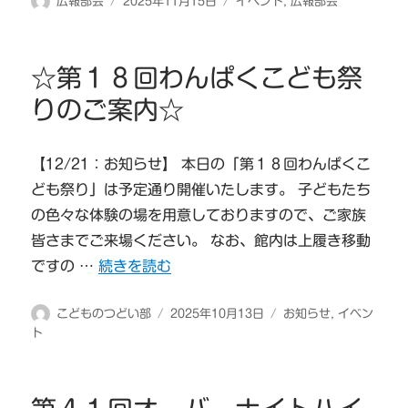
投
投
カ
広報部会
2025年11月15日
イベント
,
広報部会
稿
稿
テ
者
日:
ゴ
リ
☆第１８回わんぱくこども祭
ー
りのご案内☆
【12/21：お知らせ】 本日の「第１８回わんぱくこ
ども祭り」は予定通り開催いたします。 子どもたち
の色々な体験の場を用意しておりますので、ご家族
皆さまでご来場ください。 なお、館内は上履き移動
“☆第１８回わんぱくこども祭りのご案内☆” の
ですの …
続きを読む
投
投
カ
こどものつどい部
2025年10月13日
お知らせ
,
イベン
稿
稿
テ
ト
者
日:
ゴ
リ
ー