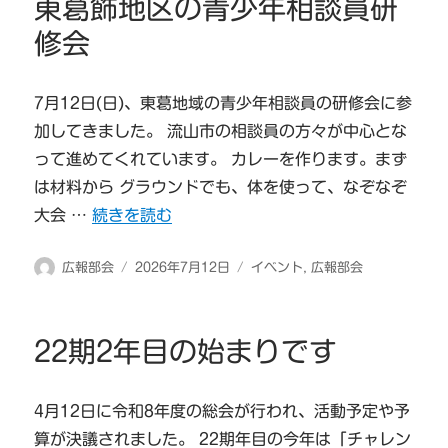
東葛飾地区の青少年相談員研
ー
修会
7月12日(日)、東葛地域の青少年相談員の研修会に参
加してきました。 流山市の相談員の方々が中心とな
って進めてくれています。 カレーを作ります。まず
は材料から グラウンドでも、体を使って、なぞなぞ
“東葛飾地区の青少年相談員研修会” の
大会 …
続きを読む
投
投
カ
広報部会
2026年7月12日
イベント
,
広報部会
稿
稿
テ
者
日:
ゴ
リ
22期2年目の始まりです
ー
4月12日に令和8年度の総会が行われ、活動予定や予
算が決議されました。 22期年目の今年は「チャレン