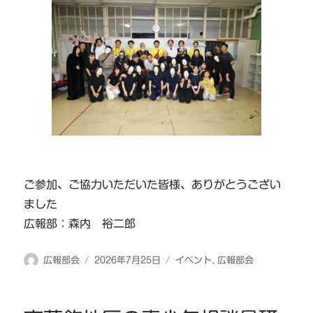
ご参加、ご協力いただいた皆様、ありがとうござい
ました
広報部：森内 裕二郎
投
投
カ
広報部会
2026年7月25日
イベント
,
広報部会
稿
稿
テ
者
日:
ゴ
リ