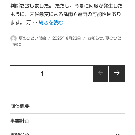
判断を致しました。 ただし、今夏に何度か発生した
ように、天候急変による降雨や雷雨の可能性はあり
“オーバーナイトハイク開催決定” の
ます。 万 …
続きを読む
投
投
カ
夏のつどい部会
2025年8月23日
お知らせ
,
夏のつど
稿
稿
テ
い部会
者
日:
ゴ
リ
ー
投
固定ページ
1
稿
次の
の
ペー
ジ
ペ
団体概要
ー
ジ
事業計画
送
サ