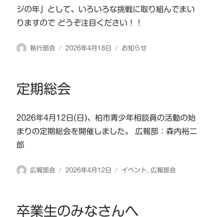
ジの年」として、いろいろな挑戦に取り組んでまい
りますので どうぞ注目ください！！
投
投
カ
執行部会
2026年4月18日
お知らせ
稿
稿
テ
者
日:
ゴ
リ
定期総会
ー
2026年4月12日(日)、柏市青少年相談員の活動の始
まりの定期総会を開催しました。 広報部：森内裕二
郎
投
投
カ
広報部会
2026年4月12日
イベント
,
広報部会
稿
稿
テ
者
日:
ゴ
リ
卒業生のみなさんへ
ー