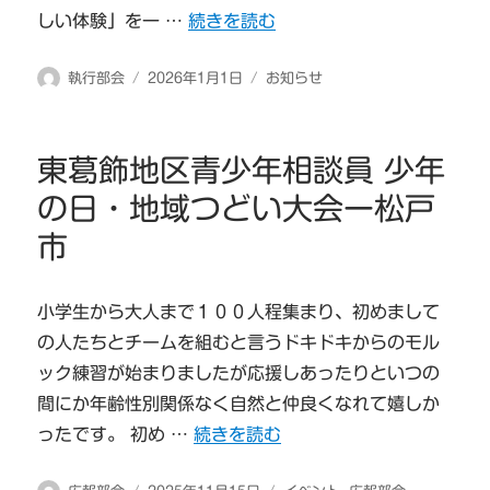
“新年のご挨拶” の
しい体験」を一 …
続きを読む
投
投
カ
執行部会
2026年1月1日
お知らせ
稿
稿
テ
者
日:
ゴ
リ
東葛飾地区青少年相談員 少年
ー
の日・地域つどい大会ー松戸
市
小学生から大人まで１００人程集まり、初めまして
の人たちとチームを組むと言うドキドキからのモル
ック練習が始まりましたが応援しあったりといつの
間にか年齢性別関係なく自然と仲良くなれて嬉しか
“東葛飾地区青少年相談員 少年の日・
ったです。 初め …
続きを読む