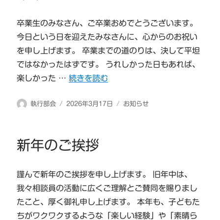
卒業生のみなさん、ご卒業おめでとうございます。
今日という日を迎えたみなさんに、心からのお祝い
を申し上げます。 卒業までの道のりは、決して平坦
ではなかったはずです。 うれしかった日もあれば、
“卒業生のみなさんへ” の
楽しかった …
続きを読む
投
投
カ
執行部会
2026年3月17日
お知らせ
稿
稿
テ
者
日:
ゴ
リ
新年のご挨拶
ー
謹んで新年のご挨拶を申し上げます。 旧年中は、
我々相談員の活動に広くご理解とご賛同を賜りまし
たこと、厚く御礼申し上げます。 本年も、子どもた
ちがワクワクするような「楽しい経験」や「素晴ら