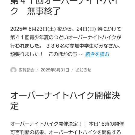
第４１回オーバーナイトハイ
ク 無事終了
2025年 8月23日(土) 夜から、24日(日) 朝にかけて
第４１回青少年夏のつどいオーバーナイトハイクが
行われました。 ３３６名の参加中学生のみなさん、
“第４１回オーバーナイ
頑張りました！ このほかの写 …
続きを読む
投
投
カ
広報部会
2025年8月31日
お知らせ
稿
稿
テ
者
日:
ゴ
リ
オーバーナイトハイク開催決
ー
定
オーバーナイトハイク開催決定！！ 本日16時の開催
可否判断の結果、オーバーナイトハイクを開催する