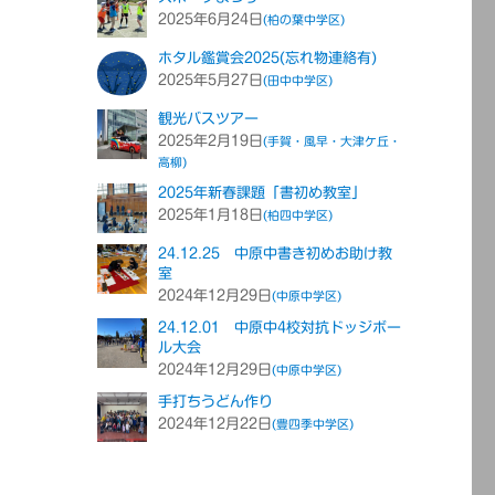
2025年6月24日
(柏の葉中学区)
ホタル鑑賞会2025(忘れ物連絡有)
2025年5月27日
(田中中学区)
観光バスツアー
2025年2月19日
(手賀・風早・大津ケ丘・
高柳)
2025年新春課題「書初め教室」
2025年1月18日
(柏四中学区)
24.12.25 中原中書き初めお助け教
室
2024年12月29日
(中原中学区)
24.12.01 中原中4校対抗ドッジボー
ル大会
2024年12月29日
(中原中学区)
手打ちうどん作り
2024年12月22日
(豊四季中学区)