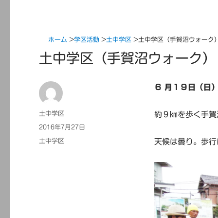
ホーム
>
学区活動
>
土中学区
>
土中学区（手賀沼ウォーク
土中学区（手賀沼ウォーク）
６ 月１９日（日
投
土中学区
約９㎞を歩く手賀
稿
投
2016年7月27日
者
稿
カ
土中学区
天候は曇り。歩行
日:
テ
ゴ
リ
ー