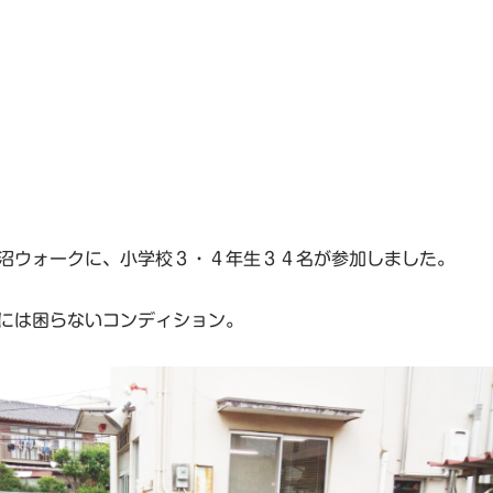
）
）
沼ウォークに、小学校３・４年生３４名が参加しました。
には困らないコンディション。