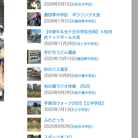
2026年2月15日
(柏五中学区)
豊四季中学区 ボウリング大会
2026年1月31日
(豊四季中学区)
【中原中＆光ケ丘中学区合同】４校対
抗ドッジボール大会
2025年11月29日
(光ヶ丘中学区)
手打ちうどん講座
2025年10月15日
(豊四季中学区)
秋のバス遠足
2025年10月9日
(柏の葉中学区)
柏の葉ラジオ体操 2025
2025年9月29日
(柏の葉中学区)
手賀沼ウォーク2025【土中学区】
2025年7月13日
(土中学区)
ふわどっち
2025年6月29日
(柏五中学区)
スポーツまつり