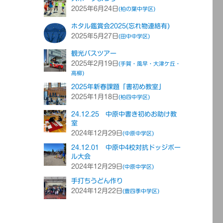
2025年6月24日
(柏の葉中学区)
ホタル鑑賞会2025(忘れ物連絡有)
2025年5月27日
(田中中学区)
観光バスツアー
2025年2月19日
(手賀・風早・大津ケ丘・
高柳)
2025年新春課題「書初め教室」
2025年1月18日
(柏四中学区)
24.12.25 中原中書き初めお助け教
室
2024年12月29日
(中原中学区)
24.12.01 中原中4校対抗ドッジボー
ル大会
2024年12月29日
(中原中学区)
手打ちうどん作り
2024年12月22日
(豊四季中学区)