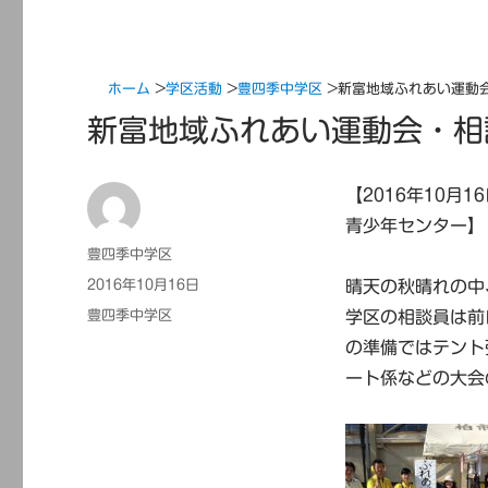
ホーム
>
学区活動
>
豊四季中学区
>
新富地域ふれあい運動
新富地域ふれあい運動会・相
【2016年10
青少年センター】
投
豊四季中学区
稿
投
2016年10月16日
晴天の秋晴れの中
者
稿
カ
豊四季中学区
学区の相談員は前
日:
テ
の準備ではテント
ゴ
ート係などの大会
リ
ー