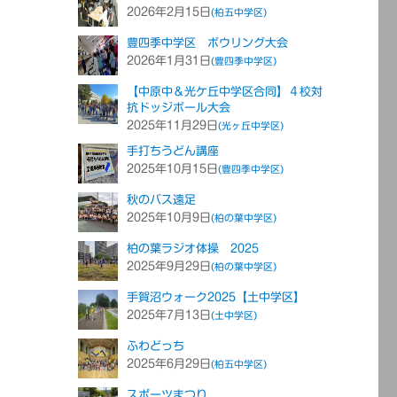
2026年2月15日
(柏五中学区)
豊四季中学区 ボウリング大会
2026年1月31日
(豊四季中学区)
【中原中＆光ケ丘中学区合同】４校対
抗ドッジボール大会
2025年11月29日
(光ヶ丘中学区)
手打ちうどん講座
2025年10月15日
(豊四季中学区)
秋のバス遠足
2025年10月9日
(柏の葉中学区)
柏の葉ラジオ体操 2025
2025年9月29日
(柏の葉中学区)
手賀沼ウォーク2025【土中学区】
2025年7月13日
(土中学区)
ふわどっち
2025年6月29日
(柏五中学区)
スポーツまつり