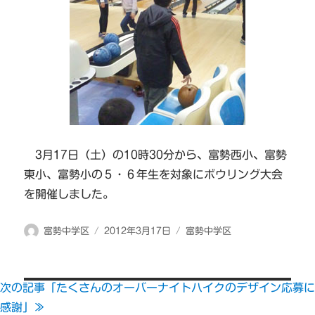
3月17日（土）の10時30分から、富勢西小、富勢
東小、富勢小の５・６年生を対象にボウリング大会
を開催しました。
投
投
カ
富勢中学区
2012年3月17日
富勢中学区
稿
稿
テ
者
日:
ゴ
リ
次の記事「たくさんのオーバーナイトハイクのデザイン応募に
ー
感謝」≫