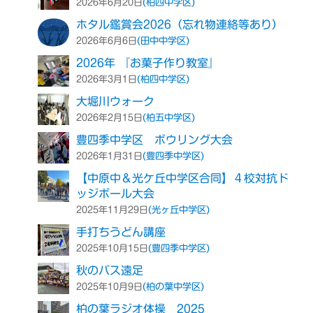
(柏四中学区)
2026年6月20日
ホタル鑑賞会2026（忘れ物連絡等あり）
(田中中学区)
2026年6月6日
2026年 『お菓子作り教室』
(柏四中学区)
2026年3月1日
大堀川ウォーク
(柏五中学区)
2026年2月15日
豊四季中学区 ボウリング大会
(豊四季中学区)
2026年1月31日
【中原中＆光ケ丘中学区合同】４校対抗ド
ッジボール大会
(光ヶ丘中学区)
2025年11月29日
手打ちうどん講座
(豊四季中学区)
2025年10月15日
秋のバス遠足
(柏の葉中学区)
2025年10月9日
柏の葉ラジオ体操 2025