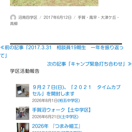
投
投
カ
沼南四学区
2017年6月12日
手賀・風早・大津ケ丘・
稿
稿
テ
高柳
者
日:
ゴ
リ
ー
≪前の記事「2017.3.31 相談員19期生 一年を振り返っ
て」
次の記事「キャンプ緊急打ち合わせ」≫
学区活動報告
９月２７日(日)、「２０２１ タイムカプ
セル」を開封します
(柏五中学区)
2026年8月1日
手賀沼ウォーク【土中学区】
(土中学区)
2026年6月21日
2026年 『つまみ細工』