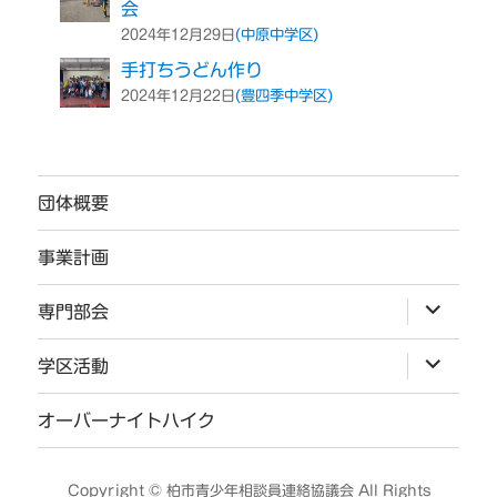
会
(中原中学区)
2024年12月29日
手打ちうどん作り
(豊四季中学区)
2024年12月22日
団体概要
事業計画
サ
専門部会
ブ
メ
ニ
サ
学区活動
ュ
ブ
ー
メ
を
ニ
オーバーナイトハイク
展
ュ
開
ー
を
展
Copyright ©
柏市青少年相談員連絡協議会
All Rights