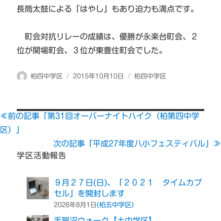
長筒太鼓による「はやし」もあり迫力も満点です。
町会対抗リレーの成績は、優勝が永楽台町会、２
位が関場町会、３位が東豊住町会でした。
投
投
カ
柏四中学区
2015年10月10日
柏四中学区
稿
稿
テ
者
日:
ゴ
リ
≪前の記事「第31回オーバーナイトハイク（柏第四中学
ー
区）」
次の記事「平成27年度八小フェスティバル」≫
学区活動報告
９月２７日(日)、「２０２１ タイムカプ
セル」を開封します
(柏五中学区)
2026年8月1日
手賀沼ウォーク【土中学区】