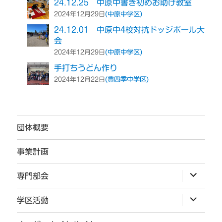
24.12.25 中原中書き初めお助け教室
(中原中学区)
2024年12月29日
24.12.01 中原中4校対抗ドッジボール大
会
(中原中学区)
2024年12月29日
手打ちうどん作り
(豊四季中学区)
2024年12月22日
団体概要
事業計画
サ
専門部会
ブ
メ
ニ
サ
学区活動
ュ
ブ
ー
メ
を
ニ