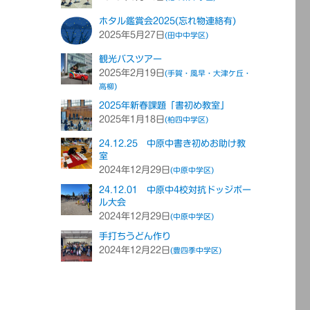
ホタル鑑賞会2025(忘れ物連絡有)
2025年5月27日
(田中中学区)
観光バスツアー
2025年2月19日
(手賀・風早・大津ケ丘・
高柳)
2025年新春課題「書初め教室」
2025年1月18日
(柏四中学区)
24.12.25 中原中書き初めお助け教
室
2024年12月29日
(中原中学区)
24.12.01 中原中4校対抗ドッジボー
ル大会
2024年12月29日
(中原中学区)
手打ちうどん作り
2024年12月22日
(豊四季中学区)