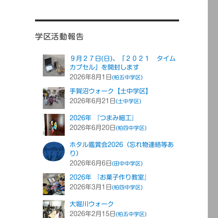
学区活動報告
９月２７日(日)、「２０２１ タイム
カプセル」を開封します
2026年8月1日
(柏五中学区)
手賀沼ウォーク【土中学区】
2026年6月21日
(土中学区)
2026年 『つまみ細工』
2026年6月20日
(柏四中学区)
ホタル鑑賞会2026（忘れ物連絡等あ
り）
2026年6月6日
(田中中学区)
2026年 『お菓子作り教室』
2026年3月1日
(柏四中学区)
大堀川ウォーク
2026年2月15日
(柏五中学区)