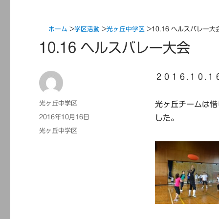
ホーム
>
学区活動
>
光ヶ丘中学区
>
10.16 ヘルスバレー大
10.16 ヘルスバレー大会
２０１６.１０.
投
光ヶ丘中学区
光ヶ丘チームは惜
稿
投
2016年10月16日
した。
者
稿
カ
光ヶ丘中学区
日:
テ
ゴ
リ
ー