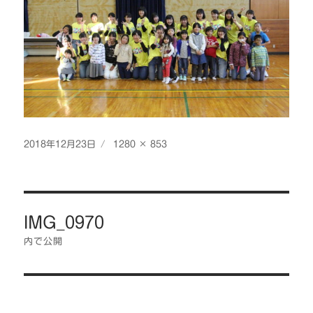
投
フ
2018年12月23日
1280 × 853
稿
ル
日:
サ
イ
投
ズ
IMG_0970
稿
ナ
内で公開
ビ
ゲ
ー