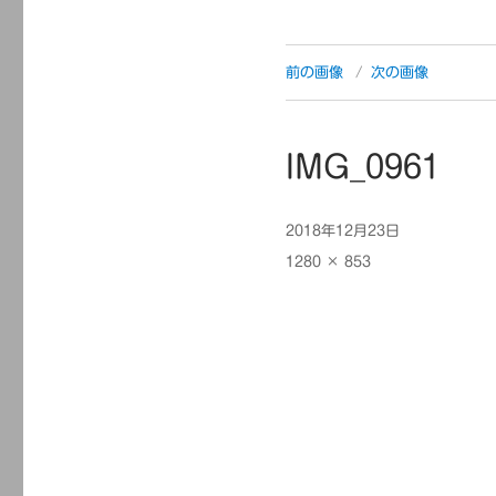
前の画像
次の画像
IMG_0961
投
2018年12月23日
稿
フ
1280 × 853
日:
ル
サ
イ
ズ