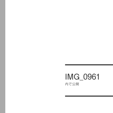
投
IMG_0961
稿
ナ
内で公開
ビ
ゲ
ー
シ