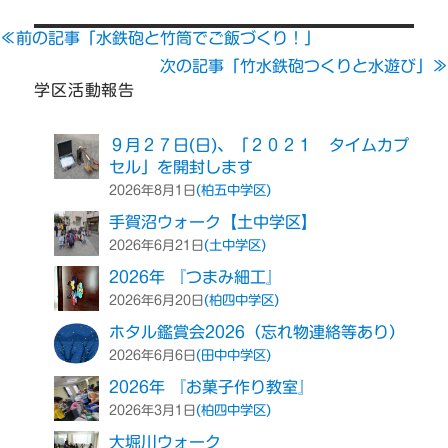
リ
≪前の記事「水鉄砲と竹筒でご飯づくり！」
ー
次の記事「竹水鉄砲つくりと水遊び」≫
学区活動報告
９月２７日(日)、「２０２１ タイムカプ
セル」を開封します
(柏五中学区)
2026年8月1日
手賀沼ウォーク【土中学区】
(土中学区)
2026年6月21日
2026年 『つまみ細工』
(柏四中学区)
2026年6月20日
ホタル鑑賞会2026（忘れ物連絡等あり）
(田中中学区)
2026年6月6日
2026年 『お菓子作り教室』
(柏四中学区)
2026年3月1日
大堀川ウォーク