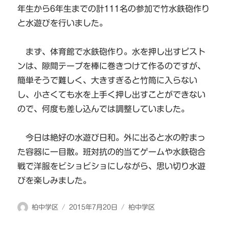
年生から6年生までの計111名の参加で竹水鉄砲作り
と水遊びを行いました。
まず、体育館で水鉄砲作り。水を押し出すピスト
ンは、隙間テープを棒に巻きつけて作るのですが、
簡単そうで難しく、大きすぎると竹筒に入らない
し、小さくても水を上手く押し出すことができない
ので、何度も差し込んでは調整していました。
今日は絶好の水遊び日和。外に出ると水の貯まっ
た容器に一目散。班対抗の的当てゲームや水鉄砲合
戦で洋服をビショビショにしながら、思い切り水遊
びを楽しみました。
投
投
カ
柏中学区
2015年7月20日
柏中学区
稿
稿
テ
者
日:
ゴ