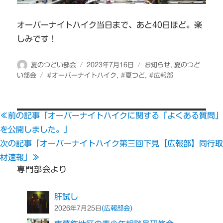
オーバーナイトハイク当日まで、あと40日ほど。楽
しみです！
投
投
カ
夏のつどい部会
2023年7月16日
お知らせ
,
夏のつど
稿
タ
稿
テ
い部会
#オーバーナイトハイク
,
#夏つど
,
#広報部
者
グ
日:
ゴ
リ
ー
≪前の記事「オーバーナイトハイクに関する「よくある質問」
を公開しました。」
次の記事「オーバーナイトハイク第三回下見【広報部】同行取
材速報」≫
専門部会より
肝試し
(広報部会)
2026年7月25日