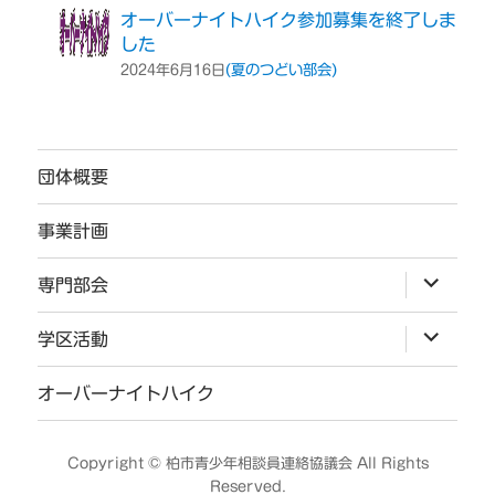
オーバーナイトハイク参加募集を終了しま
した
(夏のつどい部会)
2024年6月16日
団体概要
事業計画
サ
専門部会
ブ
メ
ニ
サ
学区活動
ュ
ブ
ー
メ
を
ニ
オーバーナイトハイク
展
ュ
開
ー
を
展
Copyright ©
柏市青少年相談員連絡協議会
All Rights
開
Reserved.