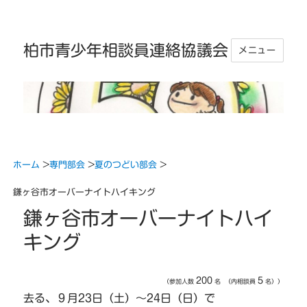
柏市青少年相談員連絡協議会
メニュー
ホーム
>
専門部会
>
夏のつどい部会
>
鎌ヶ谷市オーバーナイトハイキング
鎌ヶ谷市オーバーナイトハイ
キング
200
5
（
参加人数
名
（内相談員
名）
）
去る、９月23日（土）～24日（日）で