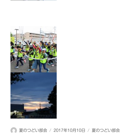
投
投
カ
夏のつどい部会
2017年10月10日
夏のつどい部会
稿
稿
テ