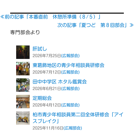
者
日:
ゴ
リ
≪前の記事「本番直前 休憩所準備（８/５）」
ー
次の記事「夏つど 第８回部会」≫
専門部会より
肝試し
(広報部会)
2026年7月25日
東葛飾地区の青少年相談員研修会
(広報部会)
2026年7月12日
田中中学区 ホタル鑑賞会
(広報部会)
2026年6月21日
定期総会
(広報部会)
2026年4月12日
柏市青少年相談員第二回全体研修会「アイ
スブレイク」
(広報部会)
2025年11月16日