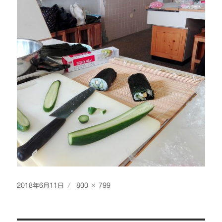
投
フ
2018年6月11日
800 × 799
稿
ル
日:
サ
イ