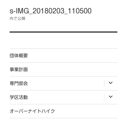
投
ズ
s-IMG_20180203_110500
稿
ナ
内で公開
ビ
ゲ
ー
シ
団体概要
ョ
ン
事業計画
サ
専門部会
ブ
メ
ニ
サ
学区活動
ュ
ブ
ー
メ
を
ニ
オーバーナイトハイク
展
ュ
開
ー
を