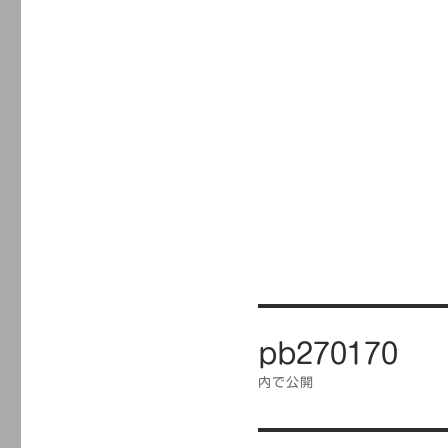
投
pb270170
稿
ナ
内で公開
ビ
ゲ