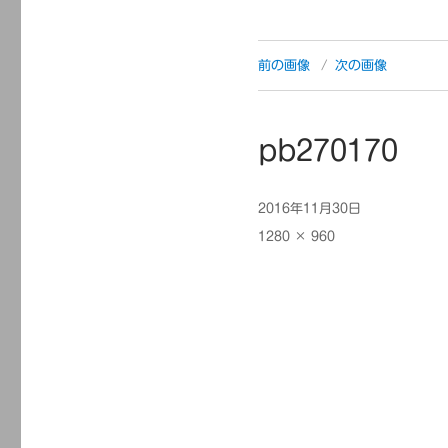
前の画像
次の画像
pb270170
投
2016年11月30日
稿
フ
1280 × 960
日:
ル
サ
イ
ズ