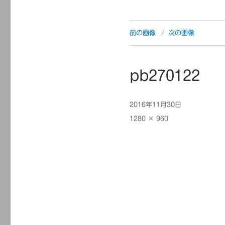
前の画像
次の画像
pb270122
投
2016年11月30日
稿
フ
1280 × 960
日:
ル
サ
イ
ズ