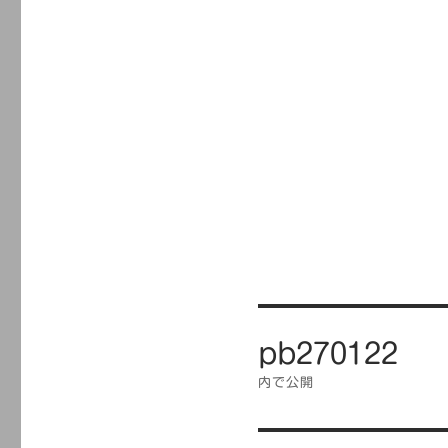
投
pb270122
稿
ナ
内で公開
ビ
ゲ