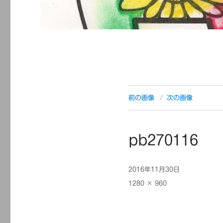
前の画像
次の画像
pb270116
投
2016年11月30日
稿
フ
1280 × 960
日:
ル
サ
イ