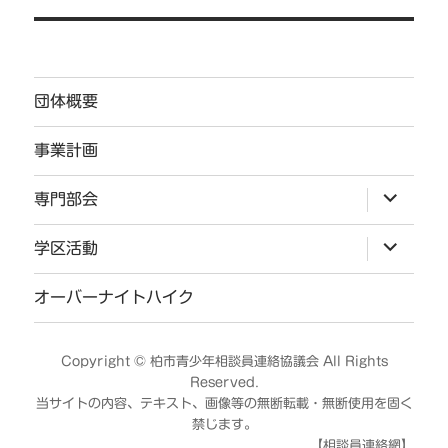
ゲ
ー
シ
団体概要
ョ
ン
事業計画
サ
専門部会
ブ
メ
ニ
サ
学区活動
ュ
ブ
ー
メ
を
ニ
オーバーナイトハイク
展
ュ
開
ー
を
展
Copyright ©
柏市青少年相談員連絡協議会
All Rights
開
Reserved.
当サイトの内容、テキスト、画像等の無断転載・無断使用を固く
禁じます。
【相談員連絡網】