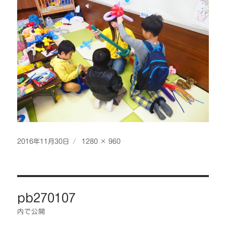
投
フ
2016年11月30日
1280 × 960
稿
ル
日:
サ
イ
投
ズ
pb270107
稿
ナ
内で公開
ビ