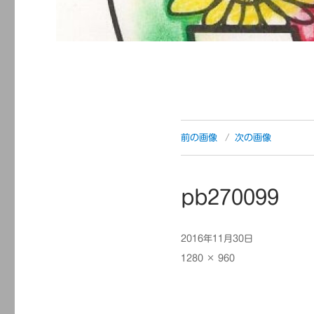
前の画像
次の画像
pb270099
投
2016年11月30日
稿
フ
1280 × 960
日:
ル
サ
イ