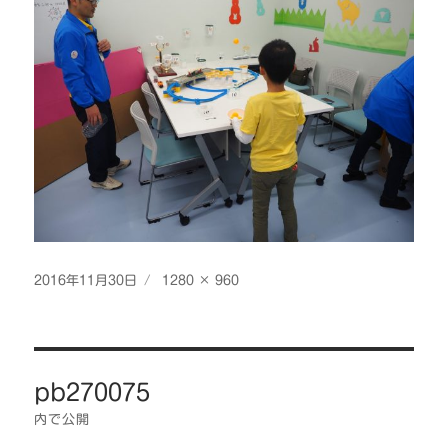
投
フ
2016年11月30日
1280 × 960
稿
ル
日:
サ
イ
投
ズ
pb270075
稿
ナ
内で公開
ビ