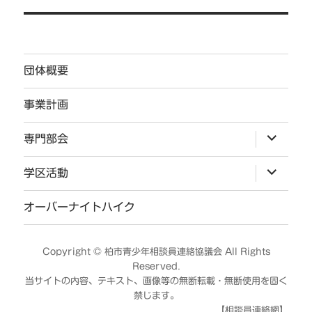
ゲ
ー
シ
団体概要
ョ
ン
事業計画
サ
専門部会
ブ
メ
ニ
サ
学区活動
ュ
ブ
ー
メ
を
ニ
オーバーナイトハイク
展
ュ
開
ー
を
展
Copyright ©
柏市青少年相談員連絡協議会
All Rights
開
Reserved.
当サイトの内容、テキスト、画像等の無断転載・無断使用を固く
禁じます。
【相談員連絡網】