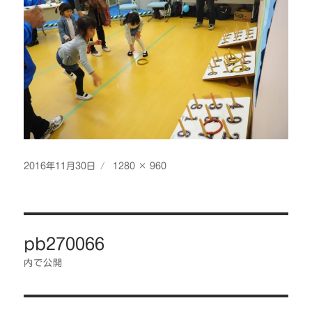
投
フ
2016年11月30日
1280 × 960
稿
ル
日:
サ
イ
投
ズ
pb270066
稿
ナ
内で公開
ビ
ゲ