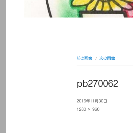
前の画像
次の画像
pb270062
投
2016年11月30日
稿
フ
1280 × 960
日:
ル
サ
イ