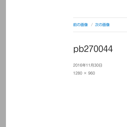
前の画像
次の画像
pb270044
投
2016年11月30日
稿
フ
1280 × 960
日:
ル
サ
イ
ズ