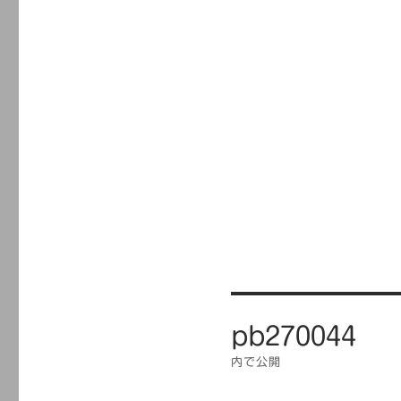
投
pb270044
稿
ナ
内で公開
ビ