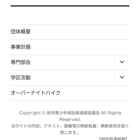
ゲ
ー
シ
団体概要
ョ
ン
事業計画
サ
専門部会
ブ
メ
ニ
サ
学区活動
ュ
ブ
ー
メ
を
ニ
オーバーナイトハイク
展
ュ
開
ー
を
展
Copyright ©
柏市青少年相談員連絡協議会
All Rights
開
Reserved.
当サイトの内容、テキスト、画像等の無断転載・無断使用を固く
禁じます。
【相談員連絡網】