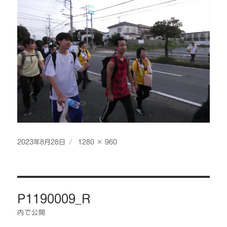
投
フ
2023年8月28日
1280 × 960
稿
ル
日:
サ
イ
投
ズ
P1190009_R
稿
ナ
内で公開
ビ