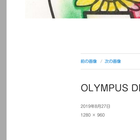
前の画像
次の画像
OLYMPUS D
投
2019年8月27日
稿
フ
1280 × 960
日:
ル
サ
イ