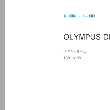
前の画像
次の画像
OLYMPUS D
投
2019年8月27日
稿
フ
1280 × 960
日:
ル
サ
イ
ズ