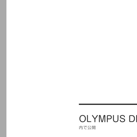
投
OLYMPUS D
稿
ナ
内で公開
ビ