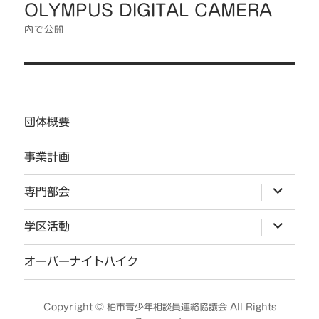
OLYMPUS DIGITAL CAMERA
稿
ナ
内で公開
ビ
ゲ
ー
シ
団体概要
ョ
ン
事業計画
サ
専門部会
ブ
メ
ニ
サ
学区活動
ュ
ブ
ー
メ
を
ニ
オーバーナイトハイク
展
ュ
開
ー
を
展
Copyright ©
柏市青少年相談員連絡協議会
All Rights
開