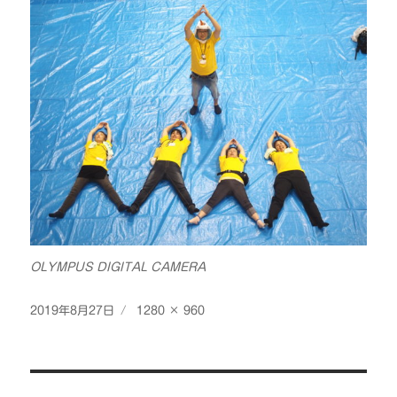
OLYMPUS DIGITAL CAMERA
投
フ
2019年8月27日
1280 × 960
稿
ル
日:
サ
イ
投
ズ