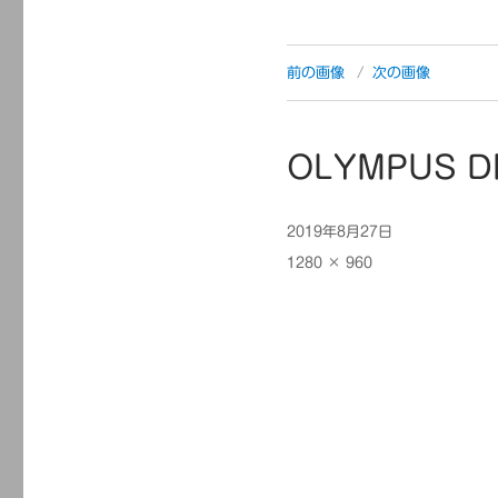
前の画像
次の画像
OLYMPUS D
投
2019年8月27日
稿
フ
1280 × 960
日:
ル
サ
イ
ズ