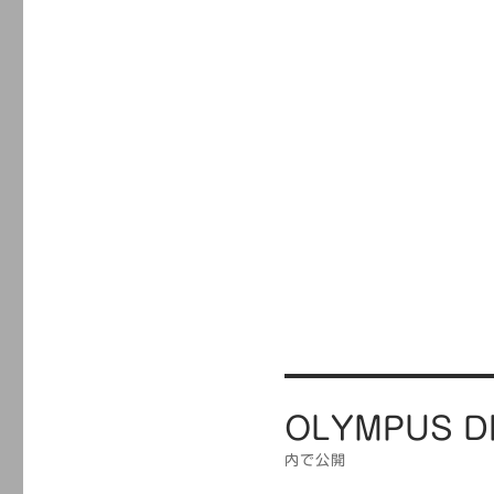
投
OLYMPUS D
稿
ナ
内で公開
ビ