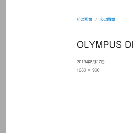
前の画像
次の画像
OLYMPUS D
投
2019年8月27日
稿
フ
1280 × 960
日:
ル
サ
イ
ズ