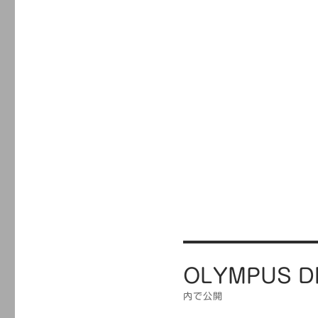
投
OLYMPUS D
稿
ナ
内で公開
ビ