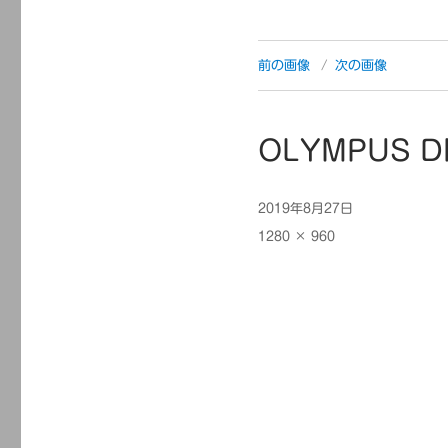
前の画像
次の画像
OLYMPUS D
投
2019年8月27日
稿
フ
1280 × 960
日:
ル
サ
イ
ズ