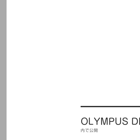
投
OLYMPUS D
稿
ナ
内で公開
ビ