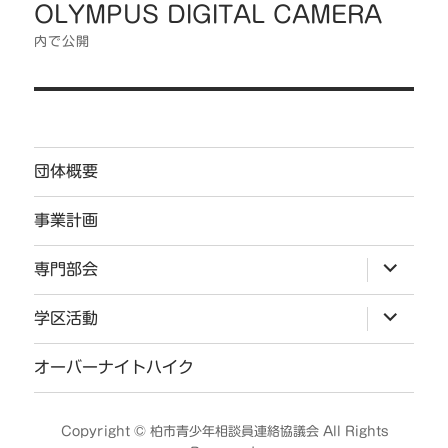
OLYMPUS DIGITAL CAMERA
稿
ナ
内で公開
ビ
ゲ
ー
シ
団体概要
ョ
ン
事業計画
サ
専門部会
ブ
メ
ニ
サ
学区活動
ュ
ブ
ー
メ
を
ニ
オーバーナイトハイク
展
ュ
開
ー
を
展
Copyright ©
柏市青少年相談員連絡協議会
All Rights
開