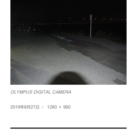
OLYMPUS DIGITAL CAMERA
投
フ
2019年8月27日
1280 × 960
稿
ル
日:
サ
イ
投
ズ