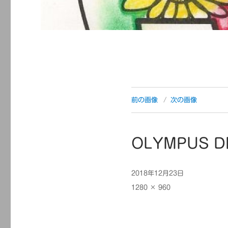
前の画像
次の画像
OLYMPUS D
投
2018年12月23日
稿
フ
1280 × 960
日:
ル
サ
イ