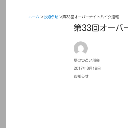
ホーム
>
お知らせ
>
第33回オーバーナイトハイク速報
第33回オーバ
投
夏のつどい部会
稿
投
2017年8月19日
者
稿
カ
お知らせ
日:
テ
ゴ
リ
ー