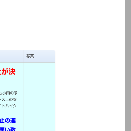
写真
止が決
も小雨の予
ース上の安
イトハイク
止の連
願い致