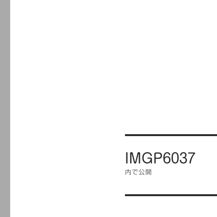
投
IMGP6037
稿
ナ
内で公開
ビ
ゲ
ー