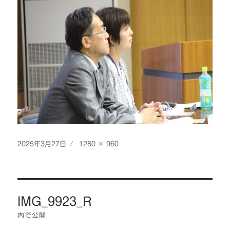
投
フ
2025年3月27日
1280 × 960
稿
ル
日:
サ
イ
投
ズ
IMG_9923_R
稿
ナ
内で公開
ビ