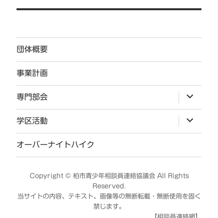
ゲ
ー
シ
団体概要
ョ
ン
事業計画
サ
専門部会
ブ
メ
ニ
サ
学区活動
ュ
ブ
ー
メ
を
ニ
オーバーナイトハイク
展
ュ
開
ー
を
展
Copyright ©
柏市青少年相談員連絡協議会
All Rights
開
Reserved.
当サイトの内容、テキスト、画像等の無断転載・無断使用を固く
禁じます。
【相談員連絡網】