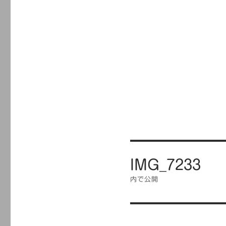
投
IMG_7233
稿
ナ
内で公開
ビ
ゲ
ー