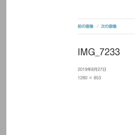
前の画像
次の画像
IMG_7233
投
2019年8月27日
稿
フ
1280 × 853
日:
ル
サ
イ
ズ