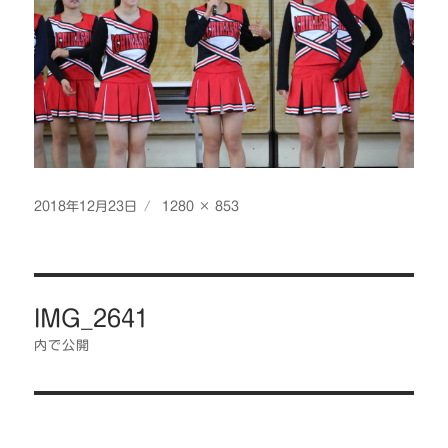
投
フ
2018年12月23日
1280 × 853
稿
ル
日:
サ
イ
投
ズ
IMG_2641
稿
ナ
内で公開
ビ
ゲ
ー