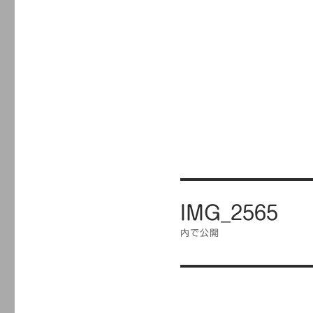
投
IMG_2565
稿
ナ
内で公開
ビ
ゲ
ー
シ