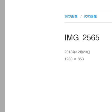
前の画像
次の画像
IMG_2565
投
2018年12月23日
稿
フ
1280 × 853
日:
ル
サ
イ
ズ