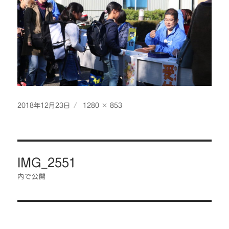
投
フ
2018年12月23日
1280 × 853
稿
ル
日:
サ
イ
投
ズ
IMG_2551
稿
ナ
内で公開
ビ
ゲ
ー