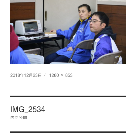
投
フ
2018年12月23日
1280 × 853
稿
ル
日:
サ
イ
投
ズ
IMG_2534
稿
ナ
内で公開
ビ
ゲ